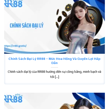
Chính Sách Đại Lý RR88 – Mức Hoa Hồng Và Quyền Lợi Hấp
Dẫn
Chính sách đại lý của RR88 hướng đến sự công bằng, minh bạch và
tối [...]