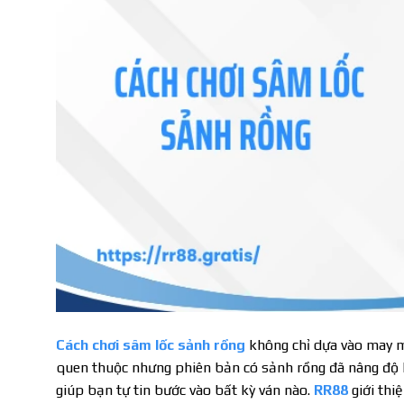
Cách chơi sâm lốc sảnh rồng
không chỉ dựa vào may mắ
quen thuộc nhưng phiên bản có sảnh rồng đã nâng độ kị
giúp bạn tự tin bước vào bất kỳ ván nào.
RR88
giới thi