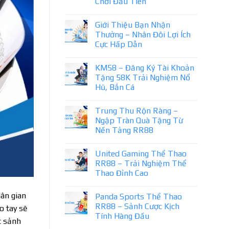
Chơi Đầu Tiên
Giới Thiệu Bạn Nhận
Thưởng – Nhân Đôi Lợi Ích
Cực Hấp Dẫn
KM58 – Đăng Ký Tài Khoản
Tặng 58K Trải Nghiệm Nổ
Hũ, Bắn Cá
Trung Thu Rộn Ràng –
Ngập Tràn Quà Tặng Từ
Nền Tảng RR88
United Gaming Thể Thao
RR88 – Trải Nghiệm Thể
Thao Đỉnh Cao
dân gian
Panda Sports Thể Thao
RR88 – Sảnh Cược Kịch
o tay sẽ
Tính Hàng Đầu
c sảnh