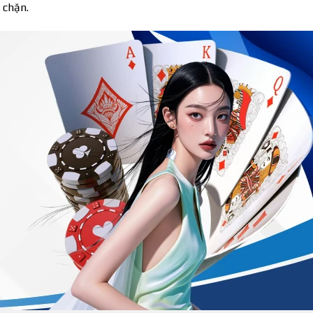
 chặn.