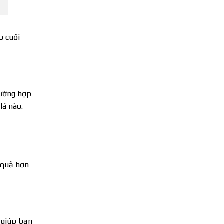
o cuối
Trường hợp
lá nào.
u quả hơn
 giúp bạn