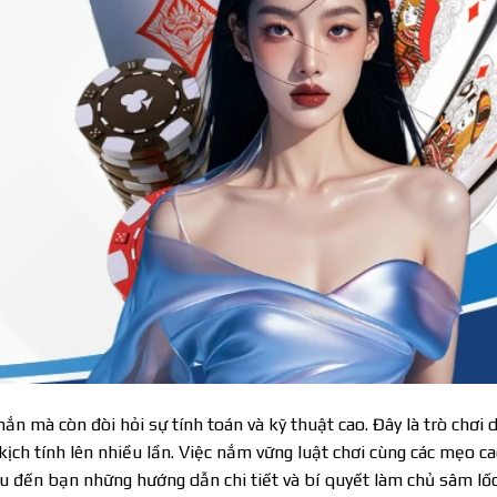
n mà còn đòi hỏi sự tính toán và kỹ thuật cao. Đây là trò chơi 
ch tính lên nhiều lần. Việc nắm vững luật chơi cùng các mẹo ca
ệu đến bạn những hướng dẫn chi tiết và bí quyết làm chủ sâm lố