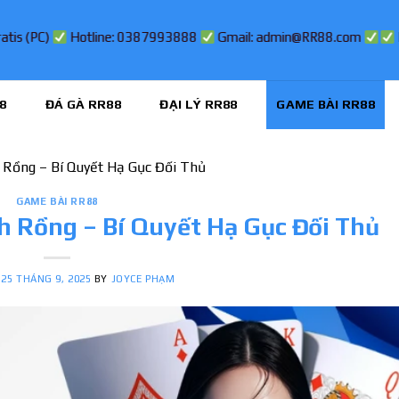
otline: 0387993888
Gmail:
admin@RR88.com
RR88 KHÔNG
8
ĐÁ GÀ RR88
ĐẠI LÝ RR88
GAME BÀI RR88
 Rồng – Bí Quyết Hạ Gục Đối Thủ
GAME BÀI RR88
h Rồng – Bí Quyết Hạ Gục Đối Thủ
N
25 THÁNG 9, 2025
BY
JOYCE PHẠM