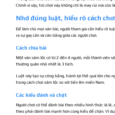
Chính vì vậy, trò chơi này không chỉ là may rủi mà còn l
Nhớ đúng luật, hiểu rõ cách chơ
Để làm chủ mọi ván bài, người tham gia cần hiểu rõ lu
ra sự gay cấn và cân bằng giữa các người chơi.
Cách chia bài
Một ván sâm lốc có từ 2 đến 4 người, mỗi thành viên sẽ
thường quân nhỏ nhất là 3 bích.
Luật này tạo sự công bằng, tránh lợi thế quá lớn cho 
trong cách chơi sâm lốc so với tiến lên miền Nam.
Các kiểu đánh và chặt
Người chơi có thể đánh bài theo nhiều hình thức: lá lẻ, đ
theo phải đánh bài mạnh hơn cùng kiểu để chặn. Ví dụ: