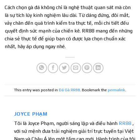
Cách chọn gà đá không chỉ là nghệ thuật quan sát mà còn
là sự tích lũy kinh nghiệm lâu dài. Từ dáng đứng, đôi mắt,
vảy chân đến quá trình kiểm tra thực tế, mỗi chi tiết đều
quyết định sức mạnh của chiến kê. RR88 mang đến những
chia sẻ thực tế để giúp bạn có được lựa chọn chuẩn xác
nhất, hãy áp dụng ngay nhé.
This entry was posted in
Đá Gà RR88
. Bookmark the
permalink
.
JOYCE PHẠM
Tôi là Joyce Phạm, người sáng lập và điều hành
RR88
,
với sứ mệnh đưa trải nghiệm giải trí trực tuyến tại Việt
Nam và Châu Á lên một tầm cao mới. Hành trình của tôi