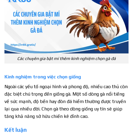
Các chuyên gia bật mí thêm kinh nghiệm chọn gà đá
Kinh nghiệm trong việc chọn giống
Ngoài các yếu tố ngoại hình và phong độ, nhiều cao thủ còn
đặc biệt chú trọng đến giống gà. Một số dòng gà nổi tiếng
về sức mạnh, độ bền hay đòn đá hiểm thường được truyền
lại qua nhiều đời. Chọn gà theo dòng giống uy tín sẽ giúp
tăng khả năng sở hữu chiến kê đỉnh cao.
Kết luận