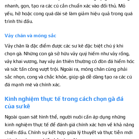
nhanh, gọn, tạo ra các cú cắn chuẩn xác vào đối thủ. Mỏ
yếu, hở hoặc cong quá dài sẽ làm giảm hiệu quả trong quá
trình thi đấu.
Vảy chân và móng sắc
Vảy chân là đặc điểm được các sư kê đặc biệt chú ý khi
chọn gà. Những con gà sở hữu vảy quý hiếm như vảy rồng,
vảy khai vương, hay vảy án thiên thường có đòn đá hiểm hóc
và sức tấn công vượt trội. Ngoài ra, móng chân cũng phải
sắc nhọn, cong và chắc khỏe, giúp gà dễ dàng tạo ra các cú
đá mạnh mẽ và chính xác.
Kinh nghiệm thực tế trong cách chọn gà đá
của sư kê
Ngoài quan sát hình thể, người nuôi cần áp dụng những
kinh nghiệm thực tế để đánh giá chính xác hơn về khả năng
chiến đấu. Chính sự kết hợp giữa lý thuyết và thực tiễn mới