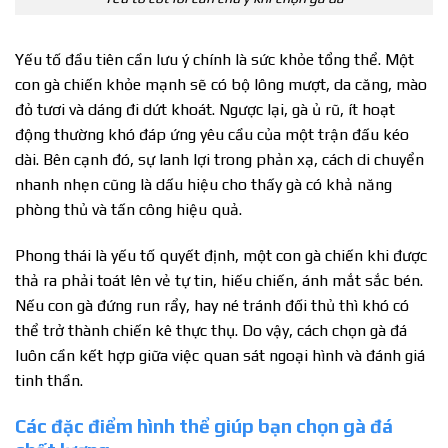
Yếu tố đầu tiên cần lưu ý chính là sức khỏe tổng thể. Một
con gà chiến khỏe mạnh sẽ có bộ lông mượt, da căng, mào
đỏ tươi và dáng đi dứt khoát. Ngược lại, gà ủ rũ, ít hoạt
động thường khó đáp ứng yêu cầu của một trận đấu kéo
dài. Bên cạnh đó, sự lanh lợi trong phản xạ, cách di chuyển
nhanh nhẹn cũng là dấu hiệu cho thấy gà có khả năng
phòng thủ và tấn công hiệu quả.
Phong thái là yếu tố quyết định, một con gà chiến khi được
thả ra phải toát lên vẻ tự tin, hiếu chiến, ánh mắt sắc bén.
Nếu con gà đứng run rẩy, hay né tránh đối thủ thì khó có
thể trở thành chiến kê thực thụ. Do vậy, cách chọn gà đá
luôn cần kết hợp giữa việc quan sát ngoại hình và đánh giá
tinh thần.
Các đặc điểm hình thể giúp bạn chọn gà đá