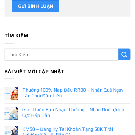
TÌM KIẾM
BÀI VIẾT MỚI CẬP NHẬT
Thưởng 100% Nạp Đầu RR88 – Nhận Quà Ngay
Lần Chơi Đầu Tiên
Giới Thiệu Bạn Nhận Thưởng – Nhân Đôi Lợi Ích
Cực Hấp Dẫn
KM58 – Đăng Ký Tài Khoản Tặng 58K Trải
Nghiệm Nổ Hũ, Bắn Cá