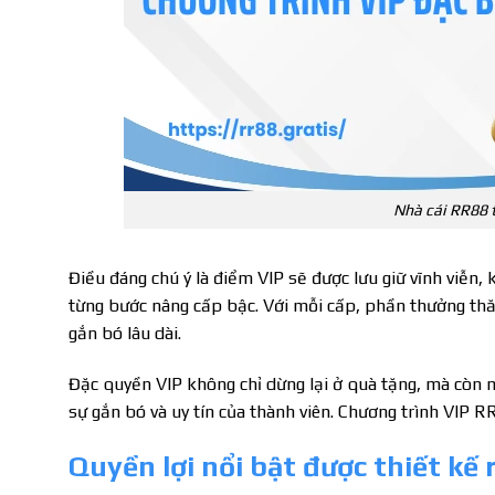
Nhà cái RR88 t
Điều đáng chú ý là điểm VIP sẽ được lưu giữ vĩnh viễn, k
từng bước nâng cấp bậc. Với mỗi cấp, phần thưởng thă
gắn bó lâu dài.
Đặc quyền VIP không chỉ dừng lại ở quà tặng, mà còn 
sự gắn bó và uy tín của thành viên. Chương trình VIP RR8
Quyền lợi nổi bật được thiết kế 