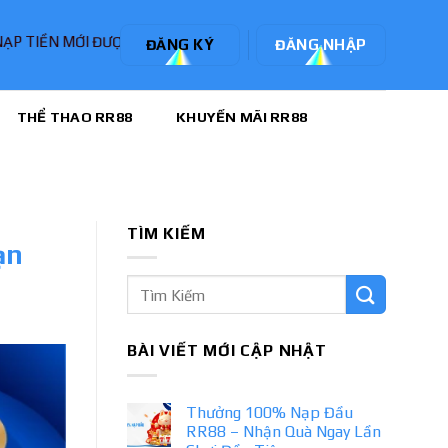
I ĐƯỢC RÚT
CỰC HOT: Phát thưởng 3000 tỷ đồng Khuyến mãi 
ĐĂNG KÝ
ĐĂNG NHẬP
THỂ THAO RR88
KHUYẾN MÃI RR88
TÌM KIẾM
ạn
BÀI VIẾT MỚI CẬP NHẬT
Thưởng 100% Nạp Đầu
RR88 – Nhận Quà Ngay Lần