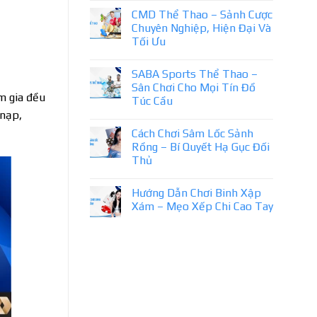
CMD Thể Thao – Sảnh Cược
Chuyên Nghiệp, Hiện Đại Và
Tối Ưu
SABA Sports Thể Thao –
Sân Chơi Cho Mọi Tín Đồ
m gia đều
Túc Cầu
 nạp,
Cách Chơi Sâm Lốc Sảnh
Rồng – Bí Quyết Hạ Gục Đối
Thủ
Hướng Dẫn Chơi Binh Xập
Xám – Mẹo Xếp Chi Cao Tay