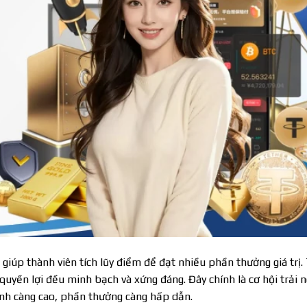
 giúp thành viên tích lũy điểm để đạt nhiều phần thưởng giá trị.
uyền lợi đều minh bạch và xứng đáng. Đây chính là cơ hội trải 
ình càng cao, phần thưởng càng hấp dẫn.