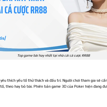
Top game bài hay nhất tại nhà cái cá cược RR88
yêu thích yếu tố thử thách và đấu trí. Người chơi tham gia sẽ cầ
 tố, theo hay bỏ bài. Phiên bản game 3D của Poker hiện đang đượ