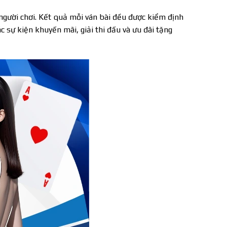
 người chơi. Kết quả mỗi ván bài đều được kiểm định
c sự kiện khuyến mãi, giải thi đấu và ưu đãi tặng