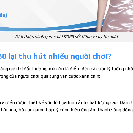
Giới thiệu sảnh game bài RR88 nổi tiếng và uy tín nhất
8 lại thu hút nhiều người chơi?
ng giải trí đổi thưởng, mà còn là điểm đến cá cược lý tưởng n
ượng của người chơi qua từng ván cược xanh chín:
cái đều được thiết kế với đồ họa hình ảnh chất lượng cao. Đảm b
ắc hài hòa, bố cục game hợp lý cùng hiệu ứng âm thanh sống độn