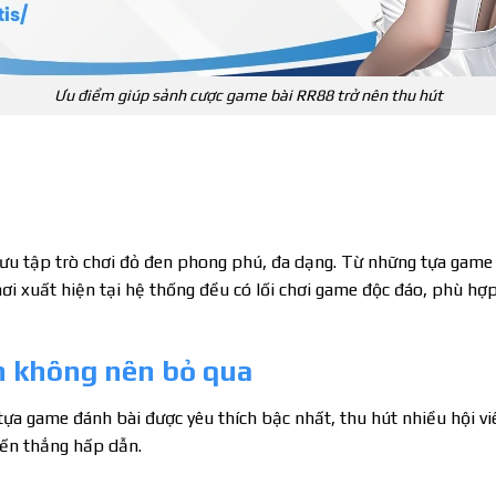
Ưu điểm giúp sảnh cược game bài RR88 trở nên thu hút
sưu tập trò chơi đỏ đen phong phú, đa dạng. Từ những tựa game
ơi xuất hiện tại hệ thống đều có lối chơi game độc đáo, phù hợp 
n không nên bỏ qua
ựa game đánh bài được yêu thích bậc nhất, thu hút nhiều hội vi
hiến thắng hấp dẫn.