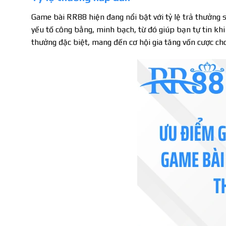
Game bài RR88 hiện đang nổi bật với tỷ lệ trả thưởng 
yếu tố công bằng, minh bạch, từ đó giúp bạn tự tin khi 
thưởng đặc biệt, mang đến cơ hội gia tăng vốn cược cho