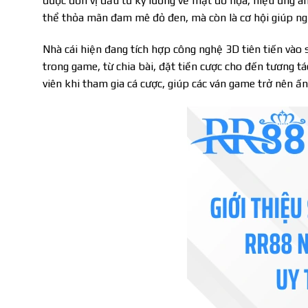
được đơn vị đầu tư kỹ lưỡng về mặt đồ họa, hiệu ứng 
thể thỏa mãn đam mê đỏ đen, mà còn là cơ hội giúp ngườ
Nhà cái hiện đang tích hợp công nghệ 3D tiên tiến vào s
trong game, từ chia bài, đặt tiền cược cho đến tương t
viên khi tham gia cá cược, giúp các ván game trở nên ấ