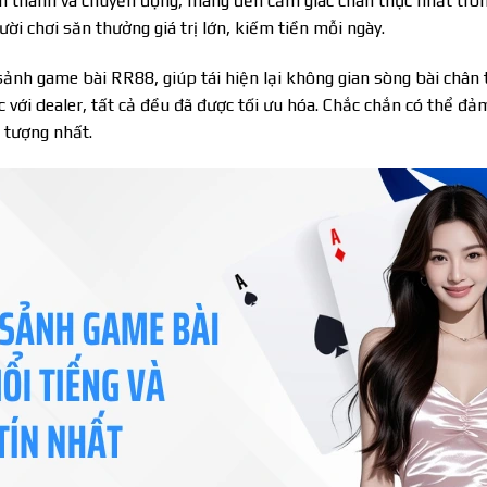
âm thanh và chuyển động, mang đến cảm giác chân thực nhất tron
i chơi săn thưởng giá trị lớn, kiếm tiền mỗi ngày.
ảnh game bài RR88, giúp tái hiện lại không gian sòng bài chân th
ác với dealer, tất cả đều đã được tối ưu hóa. Chắc chắn có thể đ
n tượng nhất.