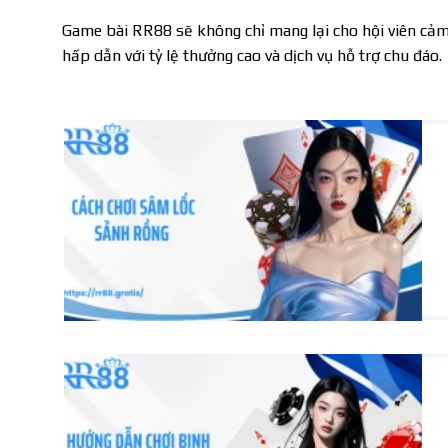
Game bài RR88 sẽ không chỉ mang lại cho hội viên cảm 
hấp dẫn với tỷ lệ thưởng cao và dịch vụ hỗ trợ chu đáo.