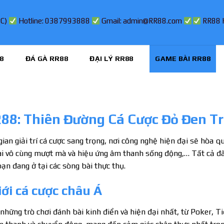
ne: 0387993888
Gmail:
admin@RR88.com
RR88 KHÔNG BAO 
8
ĐÁ GÀ RR88
ĐẠI LÝ RR88
GAME BÀI RR88
88: Thiên Đường Cá Cược Đỏ Đen T
 giải trí cá cược sang trọng, nơi công nghệ hiện đại sẽ hòa qu
ài vô cùng mượt mà và hiệu ứng âm thanh sống động,… Tất cả đã
ạn đang ở tại các sòng bài thực thụ.
ới cá cược châu Á
 những trò chơi đánh bài kinh điển và hiện đại nhất, từ Poker,