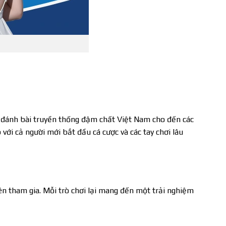
 đánh bài truyền thống đậm chất Việt Nam cho đến các
với cả người mới bắt đầu cá cược và các tay chơi lâu
ên tham gia. Mỗi trò chơi lại mang đến một trải nghiệm