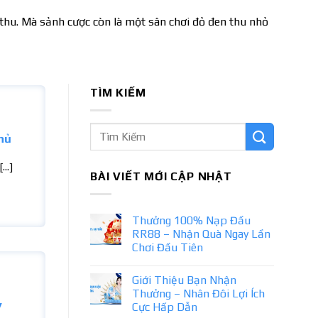
 thu. Mà sảnh cược còn là một sân chơi đỏ đen thu nhỏ
TÌM KIẾM
hủ
..]
BÀI VIẾT MỚI CẬP NHẬT
Thưởng 100% Nạp Đầu
RR88 – Nhận Quà Ngay Lần
Chơi Đầu Tiên
Giới Thiệu Bạn Nhận
Thưởng – Nhân Đôi Lợi Ích
y
Cực Hấp Dẫn