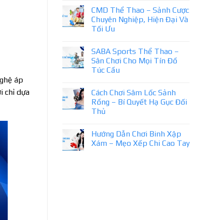
CMD Thể Thao – Sảnh Cược
Chuyên Nghiệp, Hiện Đại Và
Tối Ưu
SABA Sports Thể Thao –
Sân Chơi Cho Mọi Tín Đồ
Túc Cầu
nghệ áp
i chỉ dựa
Cách Chơi Sâm Lốc Sảnh
Rồng – Bí Quyết Hạ Gục Đối
Thủ
Hướng Dẫn Chơi Binh Xập
Xám – Mẹo Xếp Chi Cao Tay