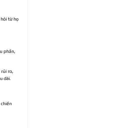
 hỏi từ họ
ều phần,
rủi ro,
u dài.
 chiến