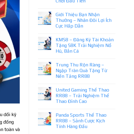
Chơi Đầu Tiên
Giới Thiệu Bạn Nhận
Thưởng – Nhân Đôi Lợi Ích
Cực Hấp Dẫn
KM58 – Đăng Ký Tài Khoản
Tặng 58K Trải Nghiệm Nổ
Hũ, Bắn Cá
Trung Thu Rộn Ràng –
Ngập Tràn Quà Tặng Từ
Nền Tảng RR88
United Gaming Thể Thao
RR88 – Trải Nghiệm Thể
Thao Đỉnh Cao
u dồi kỹ
Panda Sports Thể Thao
RR88 – Sảnh Cược Kịch
ng đồng
Tính Hàng Đầu
an toàn và