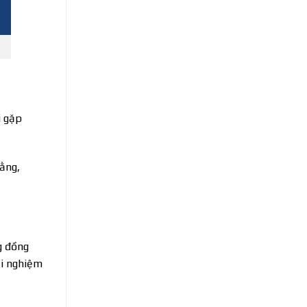
i gặp
rằng,
ng đồng
ải nghiệm