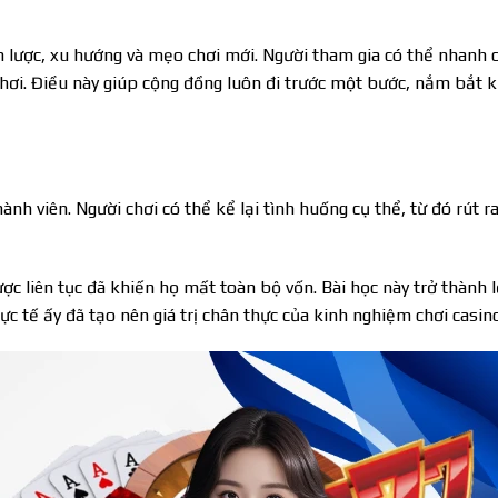
n lược, xu hướng và mẹo chơi mới. Người tham gia có thể nhanh 
chơi. Điều này giúp cộng đồng luôn đi trước một bước, nắm bắt k
hành viên. Người chơi có thể kể lại tình huống cụ thể, từ đó rút r
ợc liên tục đã khiến họ mất toàn bộ vốn. Bài học này trở thành l
c tế ấy đã tạo nên giá trị chân thực của kinh nghiệm chơi casino