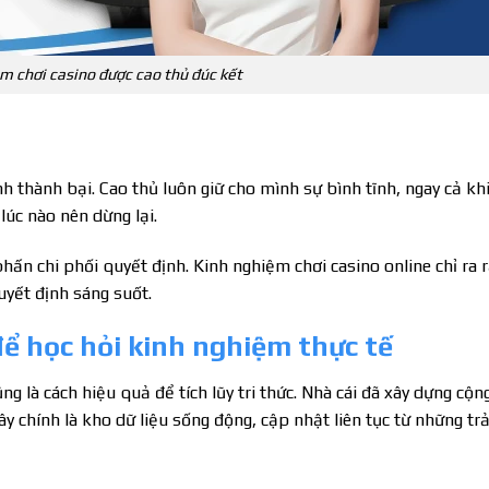
m chơi casino được cao thủ đúc kết
h thành bại. Cao thủ luôn giữ cho mình sự bình tĩnh, ngay cả kh
 lúc nào nên dừng lại.
hấn chi phối quyết định. Kinh nghiệm chơi casino online chỉ ra 
uyết định sáng suốt.
ể học hỏi kinh nghiệm thực tế
ũng là cách hiệu quả để tích lũy tri thức. Nhà cái đã xây dựng cộ
ây chính là kho dữ liệu sống động, cập nhật liên tục từ những tr