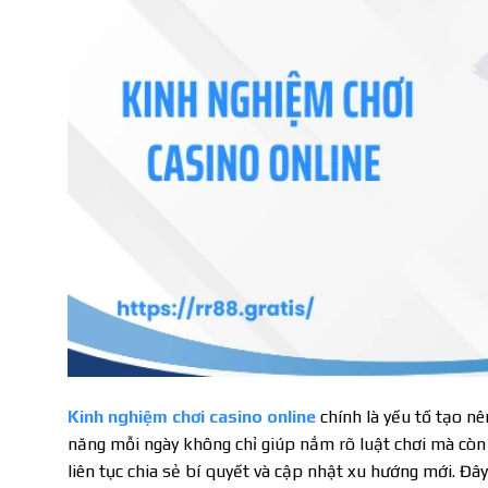
Kinh nghiệm chơi casino online
chính là yếu tố tạo nê
năng mỗi ngày không chỉ giúp nắm rõ luật chơi mà còn
liên tục chia sẻ bí quyết và cập nhật xu hướng mới. Đây