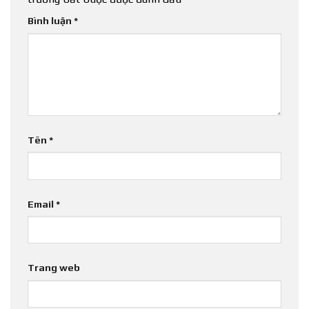
Bình luận
*
Tên
*
Email
*
Trang web