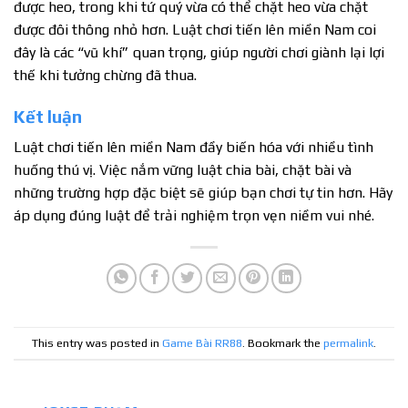
được heo, trong khi tứ quý vừa có thể chặt heo vừa chặt
được đôi thông nhỏ hơn. Luật chơi tiến lên miền Nam coi
đây là các “vũ khí” quan trọng, giúp người chơi giành lại lợi
thế khi tưởng chừng đã thua.
Kết luận
Luật chơi tiến lên miền Nam đầy biến hóa với nhiều tình
huống thú vị. Việc nắm vững luật chia bài, chặt bài và
những trường hợp đặc biệt sẽ giúp bạn chơi tự tin hơn. Hãy
áp dụng đúng luật để trải nghiệm trọn vẹn niềm vui nhé.
This entry was posted in
Game Bài RR88
. Bookmark the
permalink
.