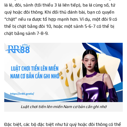
lá lẻ, đôi, sảnh (tối thiểu 3 lá liên tiếp), ba lá cùng số, tứ
quý hoặc đôi thông. Khi đối thủ đánh bài, bạn có quyền
“chặt” nếu ra được tổ hợp mạnh hơn. Ví dụ, một đôi 9 có
thể bị chặt bằng đôi 10, hoặc một sảnh 5-6-7 có thể bị
chặt bằng sảnh 7-8-9.
Luật chơi tiến lên miền Nam cơ bản cần ghi nhớ
Đặc biệt, các bộ đặc biệt như tứ quý hoặc đôi thông có thể