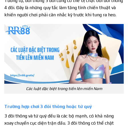
Tương tự, đôi thông 3 đôi cũng có thể bị chặt bởi đôi thông
4 đôi. Đây là những quy tắc làm tăng tính chiến thuật và
khiến người chơi phải cân nhắc kỹ trước khi tung ra heo.
Các luật đặc biệt trong tiến lên miền Nam
Trường hợp chơi 3 đôi thông hoặc tứ quý
3 đôi thông và tứ quý đều là các bộ mạnh, có khả năng
xoay chuyển cục diện trận đấu. 3 đôi thông có thể chặt