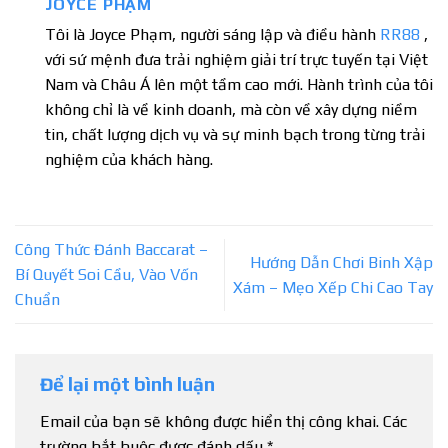
JOYCE PHẠM
Tôi là Joyce Phạm, người sáng lập và điều hành
RR88
,
với sứ mệnh đưa trải nghiệm giải trí trực tuyến tại Việt
Nam và Châu Á lên một tầm cao mới. Hành trình của tôi
không chỉ là về kinh doanh, mà còn về xây dựng niềm
tin, chất lượng dịch vụ và sự minh bạch trong từng trải
nghiệm của khách hàng.
Công Thức Đánh Baccarat –
Hướng Dẫn Chơi Binh Xập
Bí Quyết Soi Cầu, Vào Vốn
Xám – Mẹo Xếp Chi Cao Tay
Chuẩn
Để lại một bình luận
Email của bạn sẽ không được hiển thị công khai.
Các
trường bắt buộc được đánh dấu
*