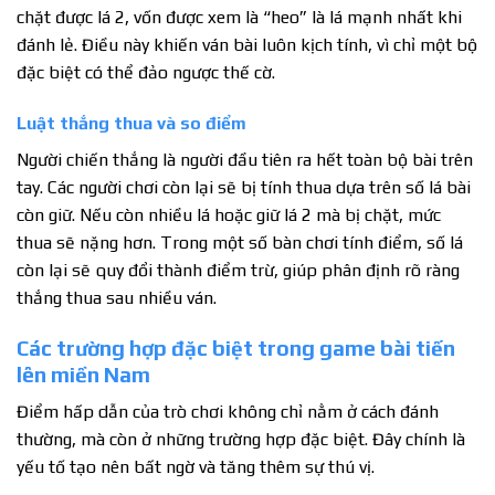
chặt được lá 2, vốn được xem là “heo” là lá mạnh nhất khi
đánh lẻ. Điều này khiến ván bài luôn kịch tính, vì chỉ một bộ
đặc biệt có thể đảo ngược thế cờ.
Luật thắng thua và so điểm
Người chiến thắng là người đầu tiên ra hết toàn bộ bài trên
tay. Các người chơi còn lại sẽ bị tính thua dựa trên số lá bài
còn giữ. Nếu còn nhiều lá hoặc giữ lá 2 mà bị chặt, mức
thua sẽ nặng hơn. Trong một số bàn chơi tính điểm, số lá
còn lại sẽ quy đổi thành điểm trừ, giúp phân định rõ ràng
thắng thua sau nhiều ván.
Các trường hợp đặc biệt trong game bài tiến
lên miền Nam
Điểm hấp dẫn của trò chơi không chỉ nằm ở cách đánh
thường, mà còn ở những trường hợp đặc biệt. Đây chính là
yếu tố tạo nên bất ngờ và tăng thêm sự thú vị.