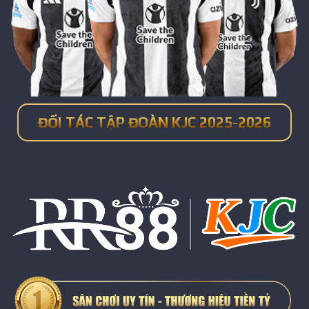
ĐỐI TÁC TẬP ĐOÀN KJC 2025-2026