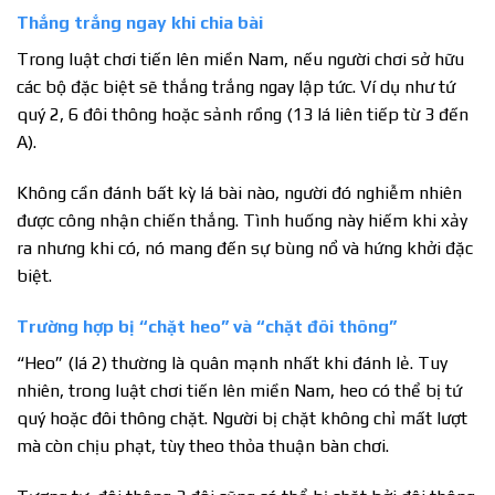
Thắng trắng ngay khi chia bài
Trong luật chơi tiến lên miền Nam, nếu người chơi sở hữu
các bộ đặc biệt sẽ thắng trắng ngay lập tức. Ví dụ như tứ
quý 2, 6 đôi thông hoặc sảnh rồng (13 lá liên tiếp từ 3 đến
A).
Không cần đánh bất kỳ lá bài nào, người đó nghiễm nhiên
được công nhận chiến thắng. Tình huống này hiếm khi xảy
ra nhưng khi có, nó mang đến sự bùng nổ và hứng khởi đặc
biệt.
Trường hợp bị “chặt heo” và “chặt đôi thông”
“Heo” (lá 2) thường là quân mạnh nhất khi đánh lẻ. Tuy
nhiên, trong luật chơi tiến lên miền Nam, heo có thể bị tứ
quý hoặc đôi thông chặt. Người bị chặt không chỉ mất lượt
mà còn chịu phạt, tùy theo thỏa thuận bàn chơi.